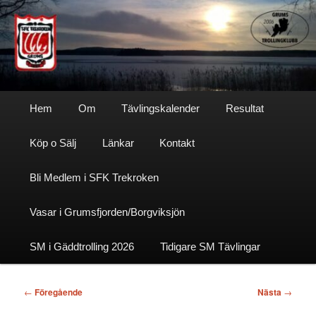
Hoppa
till
primärt
innehåll
Sfktrekroken
Huvudmeny
Hem
Om
Tävlingskalender
Resultat
Köp o Sälj
Länkar
Kontakt
Bli Medlem i SFK Trekroken
Vasar i Grumsfjorden/Borgviksjön
SM i Gäddtrolling 2026
Tidigare SM Tävlingar
Inläggsnavigering
←
Föregående
Nästa
→