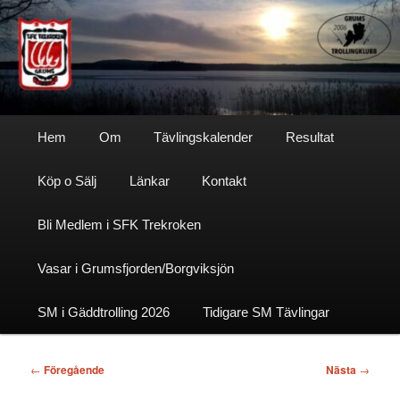
Hoppa
till
primärt
innehåll
Sfktrekroken
Huvudmeny
Hem
Om
Tävlingskalender
Resultat
Köp o Sälj
Länkar
Kontakt
Bli Medlem i SFK Trekroken
Vasar i Grumsfjorden/Borgviksjön
SM i Gäddtrolling 2026
Tidigare SM Tävlingar
Inläggsnavigering
←
Föregående
Nästa
→