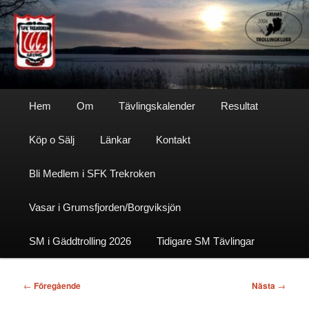
Hoppa
till
primärt
innehåll
Sfktrekroken
Huvudmeny
Hem
Om
Tävlingskalender
Resultat
Köp o Sälj
Länkar
Kontakt
Bli Medlem i SFK Trekroken
Vasar i Grumsfjorden/Borgviksjön
SM i Gäddtrolling 2026
Tidigare SM Tävlingar
Inläggsnavigering
←
Föregående
Nästa
→