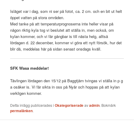
Isläget var i dag, som ni ser på fotot, ca. 2 cm. och en bit ut helt
öppet vatten på stora områden.
Med tanke på att temperaturprognoserna inte heller visar på
någon riktig kyla tog vi beslutet att ställa in, men också, om
kylan kommer, och vi får gångbar is till nästa helg, alltså
lördagen d. 22 december, kommer vi göra ett nytt försök, hur det
blir då, meddelas här på sidan senast onsdags kväll.
SFK Wasa meddelar!
Tävlingen lördagen den 15/12 på Baggtjärn tvingas vi ställa in p g
a osäker is. Vi får sikta in oss på Nyår och hoppas på att kylan
verkligen kommer.
Detta inlägg publicerades i
Okategoriserade
av
admin
. Bokmärk
permalänken
.