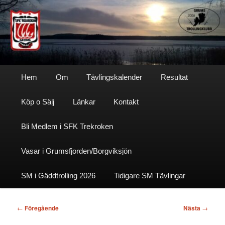
Hoppa
till
primärt
innehåll
Sfktrekroken
Huvudmeny
Hem
Om
Tävlingskalender
Resultat
Köp o Sälj
Länkar
Kontakt
Bli Medlem i SFK Trekroken
Vasar i Grumsfjorden/Borgviksjön
SM i Gäddtrolling 2026
Tidigare SM Tävlingar
Inläggsnavigering
←
Föregående
Nästa
→