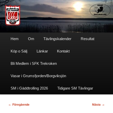
Hoppa
till
primärt
innehåll
Sfktrekroken
Huvudmeny
Hem
Om
Tävlingskalender
Resultat
Köp o Sälj
Länkar
Kontakt
Bli Medlem i SFK Trekroken
Vasar i Grumsfjorden/Borgviksjön
SM i Gäddtrolling 2026
Tidigare SM Tävlingar
Inläggsnavigering
←
Föregående
Nästa
→