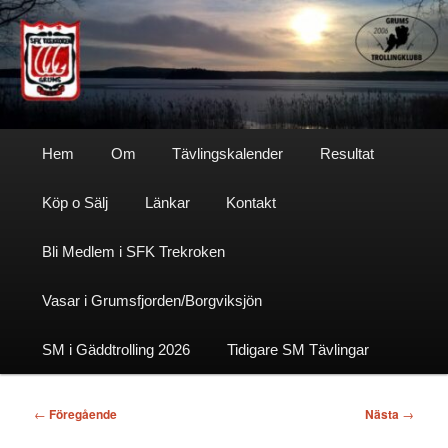
Hoppa
till
primärt
innehåll
Sfktrekroken
Huvudmeny
Hem
Om
Tävlingskalender
Resultat
Köp o Sälj
Länkar
Kontakt
Bli Medlem i SFK Trekroken
Vasar i Grumsfjorden/Borgviksjön
SM i Gäddtrolling 2026
Tidigare SM Tävlingar
Inläggsnavigering
←
Föregående
Nästa
→