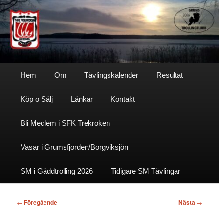
Hoppa
till
primärt
innehåll
Sfktrekroken
Huvudmeny
Hem
Om
Tävlingskalender
Resultat
Köp o Sälj
Länkar
Kontakt
Bli Medlem i SFK Trekroken
Vasar i Grumsfjorden/Borgviksjön
SM i Gäddtrolling 2026
Tidigare SM Tävlingar
Inläggsnavigering
←
Föregående
Nästa
→