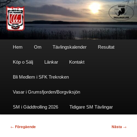
Hoppa
till
primärt
innehåll
Sfktrekroken
Huvudmeny
Hem
Om
Tävlingskalender
Resultat
Köp o Sälj
Länkar
Kontakt
Bli Medlem i SFK Trekroken
Vasar i Grumsfjorden/Borgviksjön
SM i Gäddtrolling 2026
Tidigare SM Tävlingar
Inläggsnavigering
←
Föregående
Nästa
→