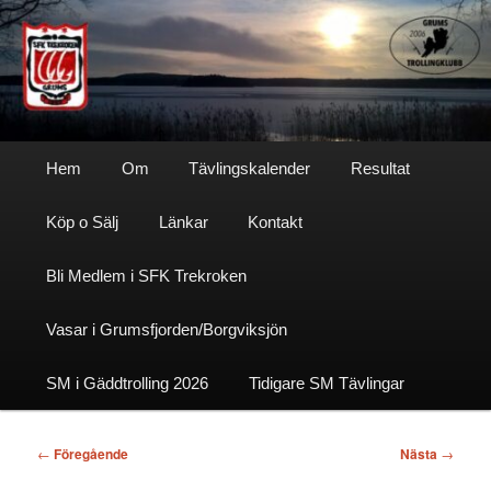
Hoppa
till
primärt
innehåll
Sfktrekroken
Huvudmeny
Hem
Om
Tävlingskalender
Resultat
Köp o Sälj
Länkar
Kontakt
Bli Medlem i SFK Trekroken
Vasar i Grumsfjorden/Borgviksjön
SM i Gäddtrolling 2026
Tidigare SM Tävlingar
Inläggsnavigering
←
Föregående
Nästa
→