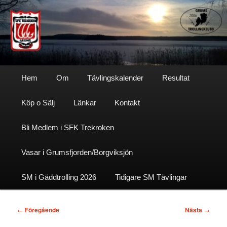
Hoppa
till
primärt
innehåll
Sfktrekroken
Huvudmeny
Hem
Om
Tävlingskalender
Resultat
Köp o Sälj
Länkar
Kontakt
Bli Medlem i SFK Trekroken
Vasar i Grumsfjorden/Borgviksjön
SM i Gäddtrolling 2026
Tidigare SM Tävlingar
Inläggsnavigering
←
Föregående
Nästa
→