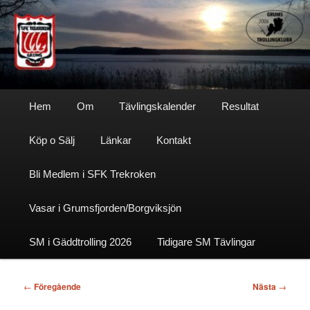
Hoppa
till
primärt
innehåll
Sfktrekroken
Huvudmeny
Hem
Om
Tävlingskalender
Resultat
Köp o Sälj
Länkar
Kontakt
Bli Medlem i SFK Trekroken
Vasar i Grumsfjorden/Borgviksjön
SM i Gäddtrolling 2026
Tidigare SM Tävlingar
Inläggsnavigering
←
Föregående
Nästa
→