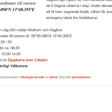
de 5 högsta vikterna i resp. klubb räknas
att få fram segrande klubb, vilken får ära
arrangera nästa års klubbkamp
rån väg 240 mellan Molkom och Hagfors
ater till starten är: 59°55.090’N 13°40.395’E
120 / 50
ån ca. 08,00
d 10,00-14,00
ni en
Djupkarta över Lidsjön
järtligt Välkomna
 publicerades i
Okategoriserade
av
admin
. Bokmärk
permalänken
.