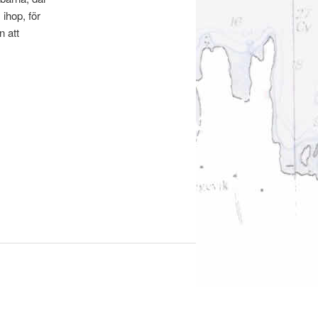
 ihop, för
n att