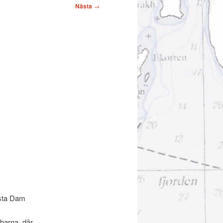
Nästa
→
ästa Dam
barna, där