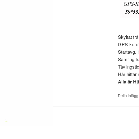
Skyltat f
GPS-kordin
Startavg. 
Samling fr
Tävlingsti
Här hittar 
Alla är H
Detta inlägg