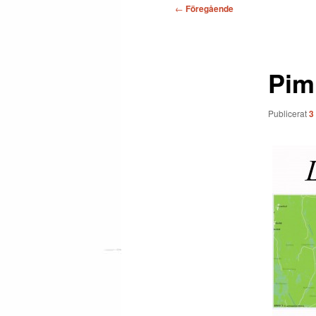
Inläggsnavigering
←
Föregående
Pim
Publicerat
3