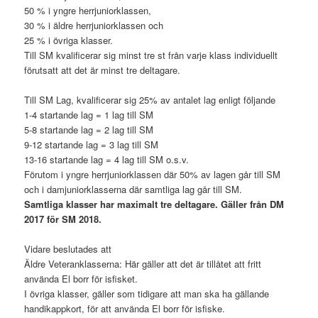
50 % i yngre herrjuniorklassen,
30 % i äldre herrjuniorklassen och
25 % i övriga klasser.
Till SM kvalificerar sig minst tre st från varje klass individuellt
förutsatt att det är minst tre deltagare.
Till SM Lag, kvalificerar sig 25% av antalet lag enligt följande
1-4 startande lag = 1 lag till SM
5-8 startande lag = 2 lag till SM
9-12 startande lag = 3 lag till SM
13-16 startande lag = 4 lag till SM o.s.v.
Förutom i yngre herrjuniorklassen där 50% av lagen går till SM
och i damjuniorklasserna där samtliga lag går till SM.
Samtliga klasser har maximalt tre deltagare. Gäller från DM
2017 för SM 2018.
Vidare beslutades att
Äldre Veteranklasserna: Här gäller att det är tillåtet att fritt
använda El borr för isfisket.
I övriga klasser, gäller som tidigare att man ska ha gällande
handikappkort, för att använda El borr för isfiske.