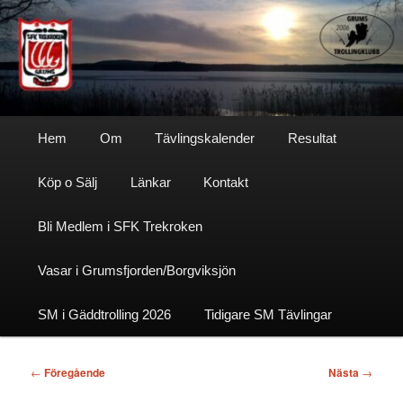
Hoppa
till
primärt
innehåll
Sfktrekroken
Huvudmeny
Hem
Om
Tävlingskalender
Resultat
Köp o Sälj
Länkar
Kontakt
Bli Medlem i SFK Trekroken
Vasar i Grumsfjorden/Borgviksjön
SM i Gäddtrolling 2026
Tidigare SM Tävlingar
Inläggsnavigering
←
Föregående
Nästa
→