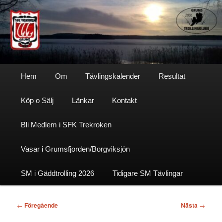
Hoppa
till
primärt
innehåll
Sfktrekroken
Huvudmeny
Hem
Om
Tävlingskalender
Resultat
Köp o Sälj
Länkar
Kontakt
Bli Medlem i SFK Trekroken
Vasar i Grumsfjorden/Borgviksjön
SM i Gäddtrolling 2026
Tidigare SM Tävlingar
Inläggsnavigering
←
Föregående
Nästa
→