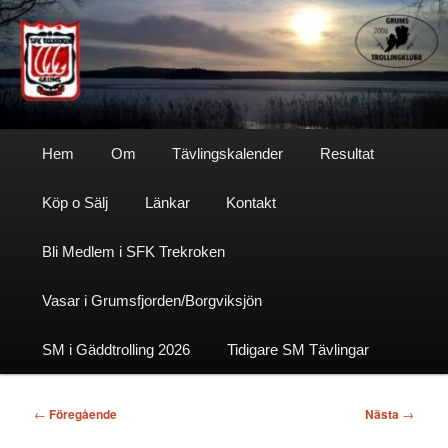
Hoppa
till
primärt
innehåll
Sfktrekroken
Huvudmeny
Hem
Om
Tävlingskalender
Resultat
Köp o Sälj
Länkar
Kontakt
Bli Medlem i SFK Trekroken
Vasar i Grumsfjorden/Borgviksjön
SM i Gäddtrolling 2026
Tidigare SM Tävlingar
Inläggsnavigering
←
Föregående
Nästa
→