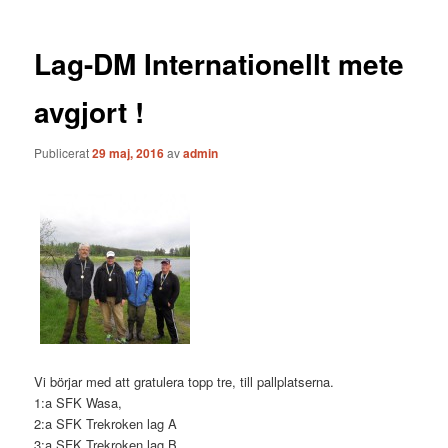
Lag-DM Internationellt mete
avgjort !
Publicerat
29 maj, 2016
av
admin
Vi börjar med att gratulera topp tre, till pallplatserna.
1:a SFK Wasa,
2:a SFK Trekroken lag A
3:a SFK Trekroken lag B