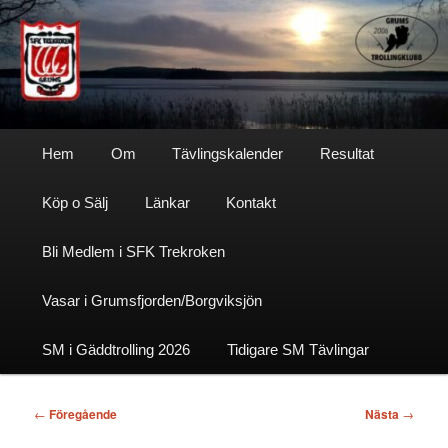
Hoppa
till
primärt
innehåll
Sfktrekroken
Huvudmeny
Hem
Om
Tävlingskalender
Resultat
Köp o Sälj
Länkar
Kontakt
Bli Medlem i SFK Trekroken
Vasar i Grumsfjorden/Borgviksjön
SM i Gäddtrolling 2026
Tidigare SM Tävlingar
Inläggsnavigering
←
Föregående
Nästa
→