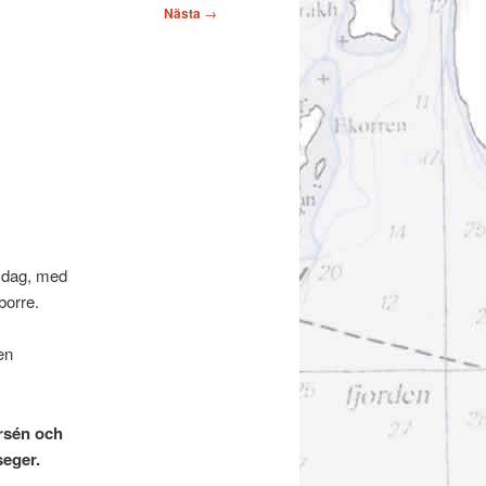
Nästa
→
i dag, med
borre.
en
ersén och
seger.