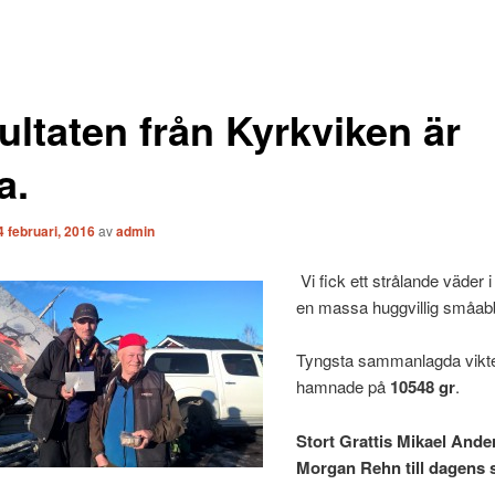
ultaten från Kyrkviken är
a.
4 februari, 2016
av
admin
Vi fick ett strålande väder 
en massa huggvillig småab
Tyngsta sammanlagda vikt
hamnade på
10548 gr
.
Stort Grattis Mikael And
Morgan Rehn till dagens 