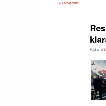
Inläggsnavigering
←
Föregående
Res
klar
Publicerat
2