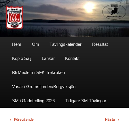
Hoppa
till
primärt
innehåll
Sfktrekroken
Huvudmeny
Hem
Om
Tävlingskalender
Resultat
Köp o Sälj
Länkar
Kontakt
Bli Medlem i SFK Trekroken
Vasar i Grumsfjorden/Borgviksjön
SM i Gäddtrolling 2026
Tidigare SM Tävlingar
Inläggsnavigering
←
Föregående
Nästa
→