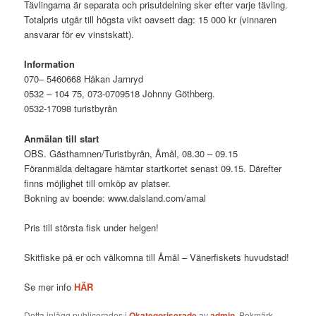
Tävlingarna är separata och prisutdelning sker efter varje tävling.
Totalpris utgår till högsta vikt oavsett dag: 15 000 kr (vinnaren
ansvarar för ev vinstskatt).
Information
070– 5460668 Håkan Jarnryd
0532 – 104 75, 073-0709518 Johnny Göthberg.
0532-17098 turistbyrån
Anmälan till start
OBS. Gästhamnen/Turistbyrån, Åmål, 08.30 – 09.15
Föranmälda deltagare hämtar startkortet senast 09.15. Därefter
finns möjlighet till omköp av platser.
Bokning av boende: www.dalsland.com/amal
Pris till största fisk under helgen!
Skitfiske på er och välkomna till Åmål – Vänerfiskets huvudstad!
Se mer info
HÄR
Detta inlägg publicerades i
Okategoriserade
av
admin
. Bokmärk