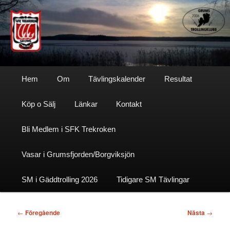
Hoppa
till
primärt
innehåll
Sfktrekroken
Huvudmeny
Hem
Om
Tävlingskalender
Resultat
Köp o Sälj
Länkar
Kontakt
Bli Medlem i SFK Trekroken
Vasar i Grumsfjorden/Borgviksjön
SM i Gäddtrolling 2026
Tidigare SM Tävlingar
Inläggsnavigering
←
Föregående
Nästa
→