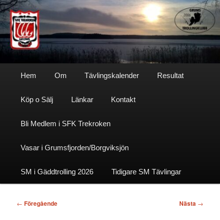
Hoppa
till
primärt
innehåll
Sfktrekroken
Huvudmeny
Hem
Om
Tävlingskalender
Resultat
Köp o Sälj
Länkar
Kontakt
Bli Medlem i SFK Trekroken
Vasar i Grumsfjorden/Borgviksjön
SM i Gäddtrolling 2026
Tidigare SM Tävlingar
Inläggsnavigering
←
Föregående
Nästa
→