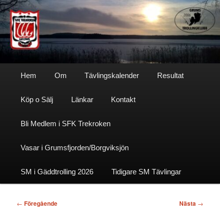
Hoppa
till
primärt
innehåll
Sfktrekroken
Huvudmeny
Hem
Om
Tävlingskalender
Resultat
Köp o Sälj
Länkar
Kontakt
Bli Medlem i SFK Trekroken
Vasar i Grumsfjorden/Borgviksjön
SM i Gäddtrolling 2026
Tidigare SM Tävlingar
Inläggsnavigering
←
Föregående
Nästa
→